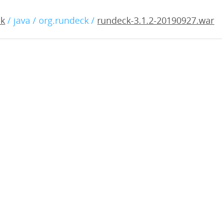
1.2-20190927.war
ck
/ java / org.rundeck /
rundeck-3.1.2-20190927.war