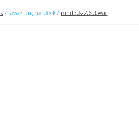
6.3.war
ck
/ java / org.rundeck /
rundeck-2.6.3.war